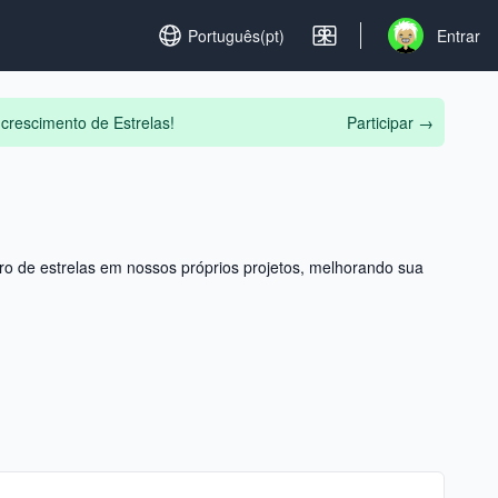
Set language
Português(pt)
Entrar
Open user men
 crescimento de Estrelas!
Participar
→
o de estrelas em nossos próprios projetos, melhorando sua