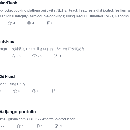
cketRush
y ticket booking platform built with .NET & React. Features a distributed, resilient 
nsactional integrity (zero double-bookings) using Redis Distributed Locks, RabbitM
4
4
0
antd-ms
Design 二次封装的 React 业务组件库，让中台开发更简单
28
28
0
/2dFluid
ation using Unity
3
6
6
0
9/django-portfolio
ttps://github.com/AISHIK999/portfolio-production
999
1
1
1