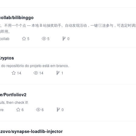
collab/bilibinggo
、不用一个个点 — 本地 B 站抽奖助手。自动发现活动，一键/三连参与，可选定时调度。C
开箱即用。
collab
5
5
0
ryptos
 do repositório do projeto está em branco.
14
14
1
e/Portfoliov2
ts, then check it!
re
6
6
0
nzovo/synapse-loadlib-injector