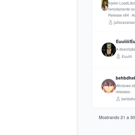
Injetor LoadLibr
remotamente com
Release x64 · A
juliocezarsa
Euuiiii/Eu
A descrição
Euuiiii
behbdheb
Windows x64
releases.
behbdh
Mostrando
21
a
30