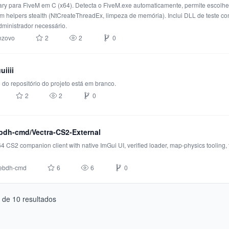
ary para FiveM em C (x64). Detecta o FiveM.exe automaticamente, permite escolher 
 helpers stealth (NtCreateThreadEx, limpeza de memória). Inclui DLL de teste co
dministrador necessário.
nzovo
2
2
0
uiiii
 do repositório do projeto está em branco.
2
2
0
dh-cmd/Vectra-CS2-External
 CS2 companion client with native ImGui UI, verified loader, map-physics tooling, 
ebdh-cmd
6
6
0
de
10
resultados