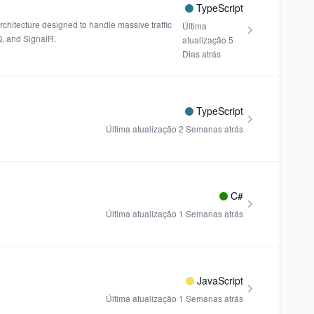
TypeScript
architecture designed to handle massive traffic
Última
Q, and SignalR.
atualização
5
Dias atrás
TypeScript
Última atualização
2 Semanas atrás
C#
Última atualização
1 Semanas atrás
JavaScript
Última atualização
1 Semanas atrás