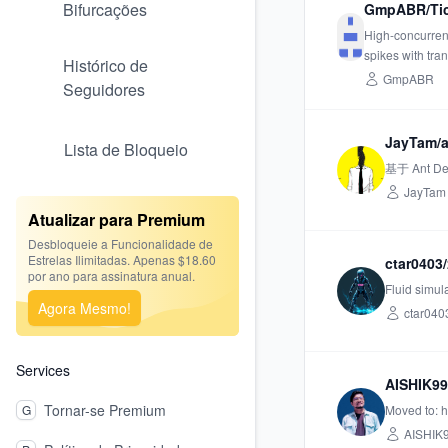
Bifurcações
GmpABR/Ti
High-concurrenc
spikes with tra
Histórico de
GmpABR
Seguidores
JayTam/
Lista de Bloqueio
基于 Ant 
JayTam
Atualizar para Premium
Desbloqueie a Funcionalidade de
Estrelas Ilimitadas. Apenas $18.60
ctar0403
por ano para assinatura anual.
Fluid simul
Agora Mesmo!
ctar040
Services
AISHIK99
Tornar-se Premium
G
Moved to: h
AISHIK