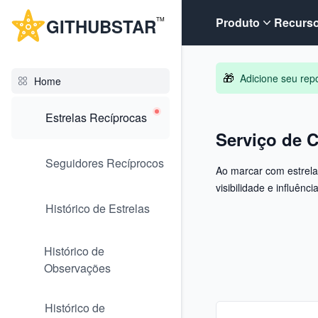
G
ITHUB
STAR
Produto
Recurs
TM
🎁
Adicione seu repo
Home
Estrelas Recíprocas
Serviço de C
Seguidores Recíprocos
Ao marcar com estrela
visibilidade e influência
Histórico de Estrelas
Histórico de
Observações
Histórico de