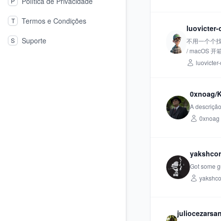
Política de Privacidade
P
Termos e Condições
T
luovicter-
Suporte
S
不用一个个找
/ macOS 
luovicter-
0xnoag/K
A descrição
0xnoag
yakshcor
Got some gu
yakshco
juliocezarsa