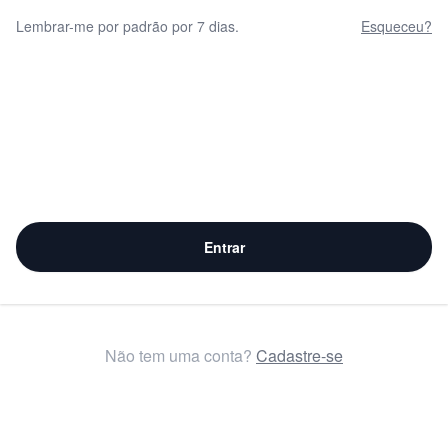
Lembrar-me por padrão por 7 dias.
Esqueceu?
Entrar
Não tem uma conta?
Cadastre-se