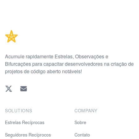
Footer
Acumule rapidamente Estrelas, Observações e
Bifurcações para capacitar desenvolvedores na criação de
projetos de código aberto notáveis!
Twitter
EMAIL
SOLUTIONS
COMPANY
Estrelas Recíprocas
Sobre
Seguidores Recíprocos
Contato