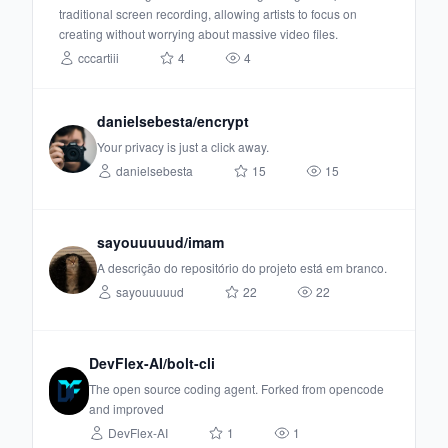
traditional screen recording, allowing artists to focus on
creating without worrying about massive video files.
cccartiii
4
4
danielsebesta/encrypt
Your privacy is just a click away.
danielsebesta
15
15
sayouuuuud/imam
A descrição do repositório do projeto está em branco.
sayouuuuud
22
22
DevFlex-AI/bolt-cli
The open source coding agent. Forked from opencode
and improved
DevFlex-AI
1
1