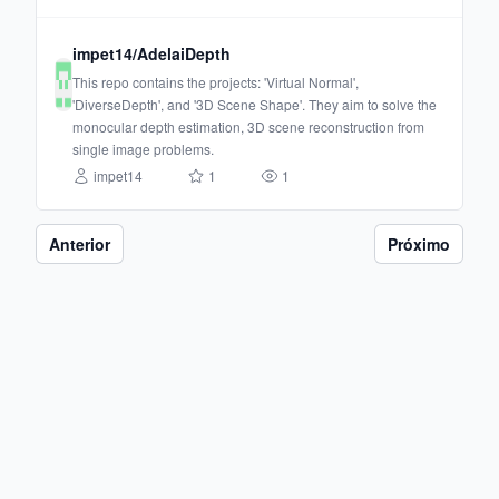
impet14/AdelaiDepth
This repo contains the projects: 'Virtual Normal',
'DiverseDepth', and '3D Scene Shape'. They aim to solve the
monocular depth estimation, 3D scene reconstruction from
single image problems.
impet14
1
1
Anterior
Próximo