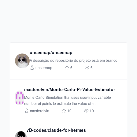
unseenap/unseenap
A descrição do repositório do projeto está em branco.
unseenap
6
6
masterelvin/Monte-Carlo-Pi-Value-Estimator
Monte Carlo Simulation that uses user-input variable
number of points to estimate the value of π.
masterelvin
10
10
7D-codes/claude-for-hermes