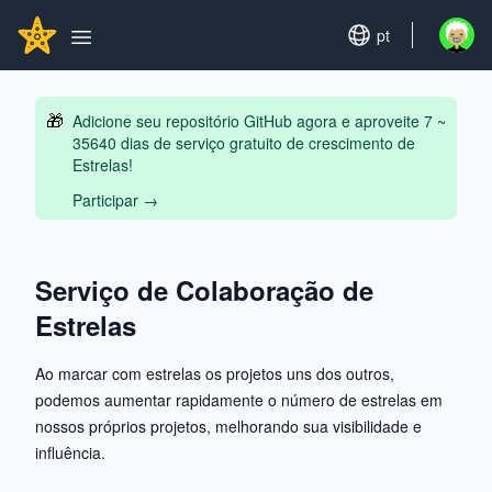
Search...
GITHUBSTAR
Set language
pt
Open u
Open main menu
🎁
Adicione seu repositório GitHub agora e aproveite 7 ~
35640 dias de serviço gratuito de crescimento de
Estrelas!
Participar
→
Serviço de Colaboração de
Estrelas
Ao marcar com estrelas os projetos uns dos outros,
podemos aumentar rapidamente o número de estrelas em
nossos próprios projetos, melhorando sua visibilidade e
influência.