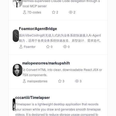
Hermes-supervised Claude Code delegation through a
local MCP server
7D-codes
2
2
Foamtor/AgentBridge
面向VibeCoding的无侵入式的为业务系统快速接入Ai-Agent
能力，适用于各类业务系统快速改造、原型设计、需求迭代。
Foamtor
0
0
malopestorres/markupshift
🚀 Convert HTML into clean, downloadable React JSX or
TSX components.
malopestorres
3
3
cccartiii/Timelapser
Timelapser is a lightweight desktop application that records
your screen while you draw and generates smooth timelapse
videos. It is designed to reduce storage usage compared to