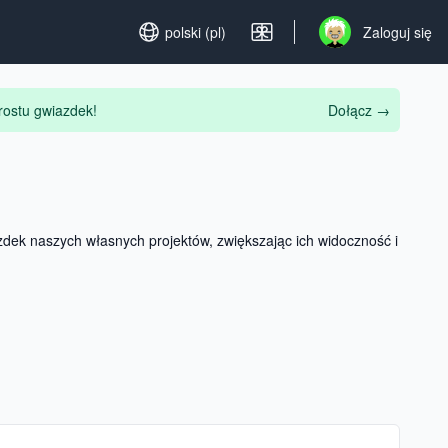
Set language
polski (pl)
Zaloguj się
Open user menu
rostu gwiazdek!
Dołącz
→
ek naszych własnych projektów, zwiększając ich widoczność i