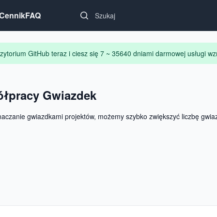
Search...
Cennik
FAQ
zytorium GitHub teraz i ciesz się 7 ~ 35640 dniami darmowej usługi wz
ółpracy Gwiazdek
czanie gwiazdkami projektów, możemy szybko zwiększyć liczbę gwiazd