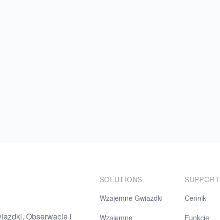
SOLUTIONS
SUPPORT
Wzajemne Gwiazdki
Cennik
azdki, Obserwacje i
Wzajemne
Funkcje