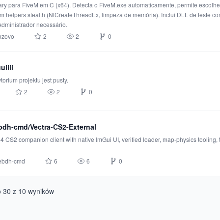
ary para FiveM em C (x64). Detecta o FiveM.exe automaticamente, permite escolher 
 helpers stealth (NtCreateThreadEx, limpeza de memória). Inclui DLL de teste co
Administrador necessário.
nzovo
2
2
0
uiiii
torium projektu jest pusty.
2
2
0
dh-cmd/Vectra-CS2-External
 CS2 companion client with native ImGui UI, verified loader, map-physics tooling, 
ebdh-cmd
6
6
0
o
30
z
10
wyników