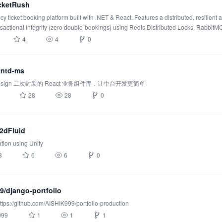
cketRush
y ticket booking platform built with .NET & React. Features a distributed, resilient 
nsactional integrity (zero double-bookings) using Redis Distributed Locks, RabbitM
4
4
0
antd-ms
Design 二次封装的 React 业务组件库，让中台开发更简单
28
28
0
/2dFluid
ation using Unity
3
6
6
0
9/django-portfolio
ttps://github.com/AISHIK999/portfolio-production
999
1
1
1