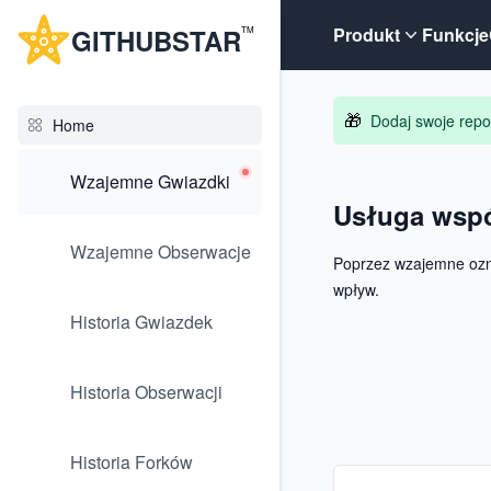
G
ITHUB
STAR
Produkt
Funkcje
TM
🎁
Dodaj swoje repo
Home
Wzajemne Gwiazdki
Usługa wsp
Wzajemne Obserwacje
Poprzez wzajemne ozna
wpływ.
Historia Gwiazdek
Historia Obserwacji
Historia Forków