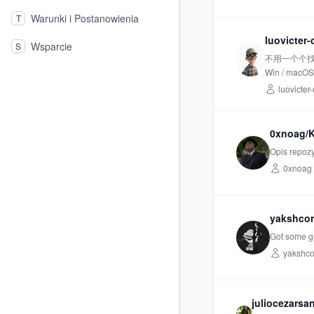
Warunki i Postanowienia
T
luovicter-
Wsparcie
S
不用一个个找
Win / ma
luovicter-
0xnoag/K
Opis repozy
0xnoag
yakshcor
Got some gu
yakshco
juliocezarsa