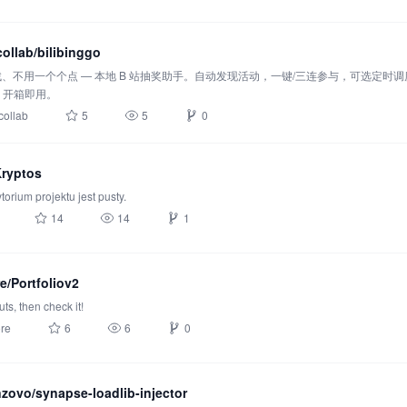
collab/bilibinggo
、不用一个个点 — 本地 B 站抽奖助手。自动发现活动，一键/三连参与，可选定时调度。
cOS 开箱即用。
collab
5
5
0
ryptos
torium projektu jest pusty.
14
14
1
e/Portfoliov2
ts, then check it!
re
6
6
0
nzovo/synapse-loadlib-injector