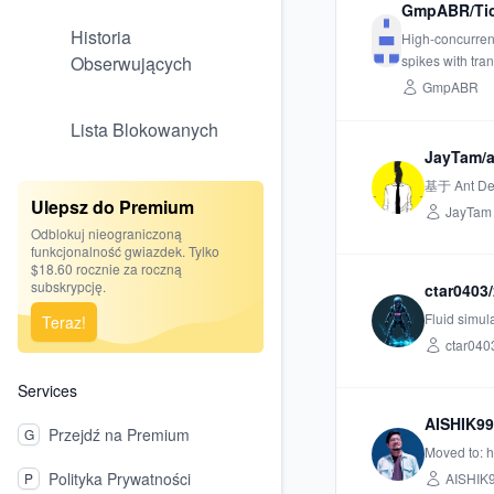
GmpABR/Ti
Historia
High-concurrenc
Obserwujących
spikes with tra
GmpABR
Lista Blokowanych
JayTam/
基于 Ant 
Ulepsz do Premium
JayTam
Odblokuj nieograniczoną
funkcjonalność gwiazdek. Tylko
$18.60 rocznie za roczną
subskrypcję.
ctar0403
Fluid simul
Teraz!
ctar040
Services
AISHIK99
Przejdź na Premium
G
Moved to: h
Polityka Prywatności
P
AISHIK