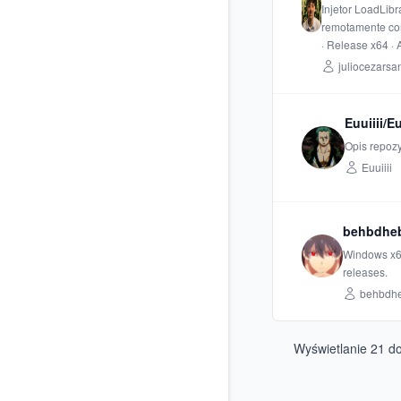
Injetor LoadLibr
remotamente com
· Release x64 · 
juliocezarsa
Euuiiii/Eu
Opis repozy
Euuiiii
behbdheb
Windows x64
releases.
behbdh
Wyświetlanie
21
d