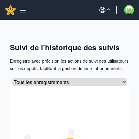
Search...
GITHUBSTAR
Set language
fr
Open u
Open main menu
Suivi de l'historique des suivis
Enregistre avec précision les actions de suivi des utilisateurs
sur les dépôts, facilitant la gestion de leurs abonnements.
Sélectionner un onglet