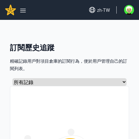
Search...
GITHUBSTAR
Set language
zh-TW
Open u
Open main menu
訂閱歷史追蹤
精確記錄用戶對項目倉庫的訂閱行為，便於用戶管理自己的訂
閱列表。
選擇標籤