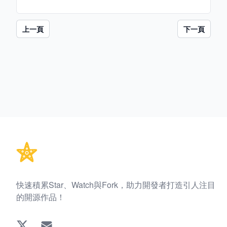
上一頁
下一頁
Footer
快速積累Star、Watch與Fork，助力開發者打造引人注目
的開源作品！
Twitter
EMAIL