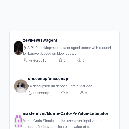
xevike8813/agent
👮 A PHP desktop/mobile user agent parser with support
for Laravel, based on Mobiledetect
xevike8813
0
0
unseenap/unseenap
La description du dépôt du projet est vide.
unseenap
6
6
masterelvin/Monte-Carlo-Pi-Value-Estimator
Monte Carlo Simulation that uses user-input variable
number of points to estimate the value of π.