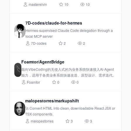
masterelvin
10
10
7D-codes/claude-for-hermes
Hermes-supervised Claude Code delegation through a
local MCP server
7D-codes
2
2
Foamtor/AgentBridge
面向VibeCoding的无侵入式的为业务系统快速接入Ai-Agent
能力，适用于各类业务系统快速改造、原型设计、需求迭代。
Foamtor
0
0
malopestorres/markupshift
🚀 Convert HTML into clean, downloadable React JSX or
TSX components.
malopestorres
3
3