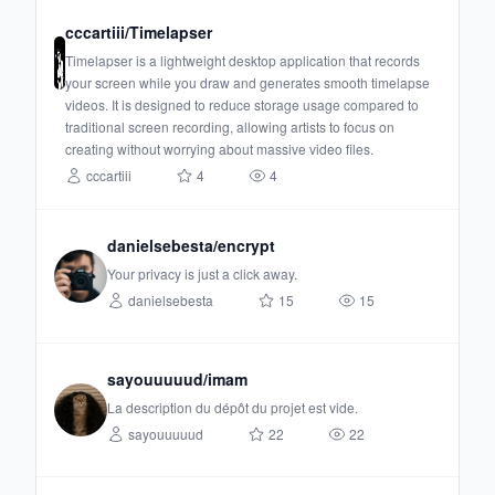
cccartiii/Timelapser
Timelapser is a lightweight desktop application that records
your screen while you draw and generates smooth timelapse
videos. It is designed to reduce storage usage compared to
traditional screen recording, allowing artists to focus on
creating without worrying about massive video files.
cccartiii
4
4
danielsebesta/encrypt
Your privacy is just a click away.
danielsebesta
15
15
sayouuuuud/imam
La description du dépôt du projet est vide.
sayouuuuud
22
22