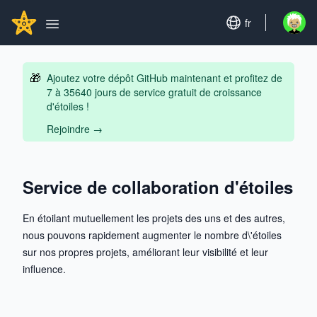
Search...
GITHUBSTAR
Set language
fr
Open u
Open main menu
🎁
Ajoutez votre dépôt GitHub maintenant et profitez de
7 à 35640 jours de service gratuit de croissance
d'étoiles !
Rejoindre
→
Service de collaboration d'étoiles
En étoilant mutuellement les projets des uns et des autres,
nous pouvons rapidement augmenter le nombre d\'étoiles
sur nos propres projets, améliorant leur visibilité et leur
influence.