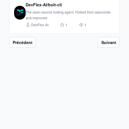
DevFlex-AI/bolt-cli
The open source coding agent. Forked from opencode
and improved
DevFlex-AI
1
1
Précédent
Suivant