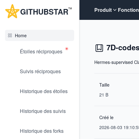
G
ITHUB
STAR
Produit
Fonction
TM
Home
7D-codes
Étoiles réciproques
Hermes-supervised Cla
Suivis réciproques
Taille
Historique des étoiles
21 B
Historique des suivis
Créé le
2026-08-03 19:10:5
Historique des forks