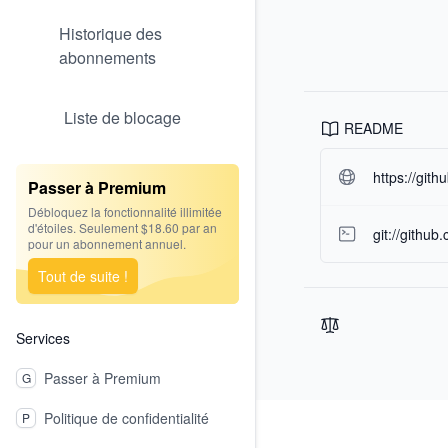
Historique des
abonnements
Liste de blocage
README
https://git
Passer à Premium
Débloquez la fonctionnalité illimitée
d'étoiles. Seulement $18.60 par an
git://githu
pour un abonnement annuel.
Tout de suite !
Services
Passer à Premium
G
Footer
Politique de confidentialité
P