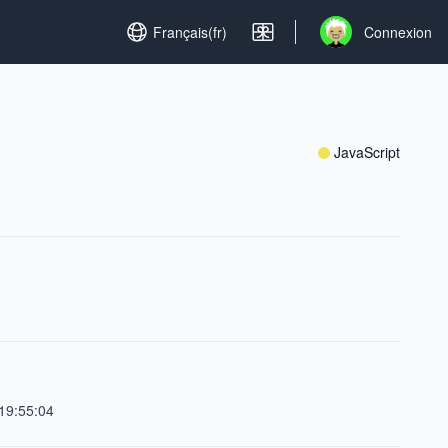
Set language
Français(fr)
Connexion
Open user menu
JavaScript
19:55:04