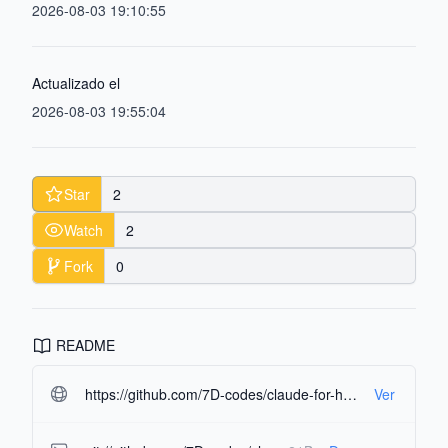
2026-08-03 19:10:55
Actualizado el
2026-08-03 19:55:04
Star
2
Watch
2
Fork
0
README
https://github.com/7D-codes/claude-for-hermes.git#readme-ov-file
Ver