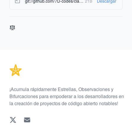
git://github.com/7D-codes/claude-for-hermes.git
21B
Descargar
Footer
¡Acumula rápidamente Estrellas, Observaciones y
Bifurcaciones para empoderar a los desarrolladores en
la creación de proyectos de código abierto notables!
Twitter
EMAIL