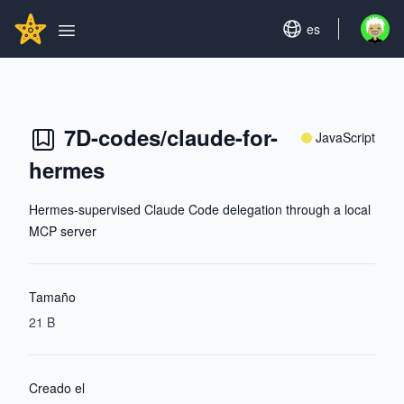
Search...
GITHUBSTAR
Set language
es
Open u
Open main menu
7D-codes/claude-for-
JavaScript
hermes
Hermes-supervised Claude Code delegation through a local
MCP server
Tamaño
21 B
Creado el