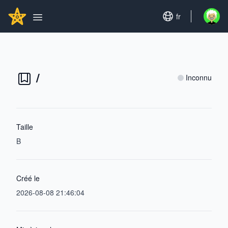
Search...
GITHUBSTAR
Set language
fr
Open u
Open main menu
/
Inconnu
Taille
B
Créé le
2026-08-08 21:46:04