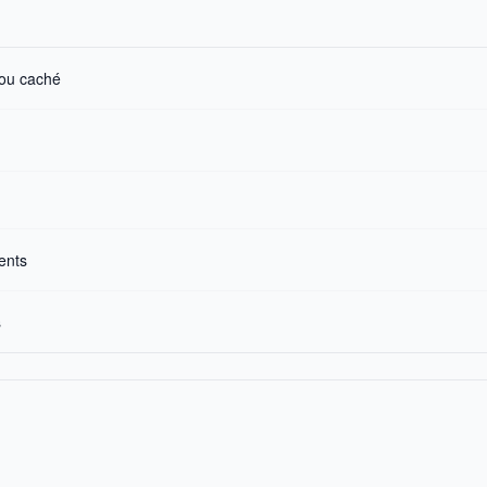
 ou caché
ents
s