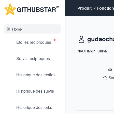
G
ITHUB
STAR
Produit
Fonction
TM
Home
gudaoch
Étoiles réciproques
NKUTianjin, China
Suivis réciproques
140
Historique des étoiles
Sta
Historique des suivis
Historique des forks