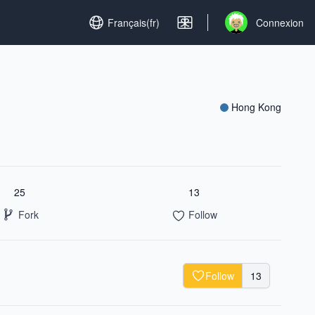
Set language
Français(fr)
Connexion
Open user menu
Hong Kong
25
13
Fork
Follow
Follow
13