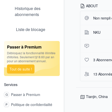
ABOUT
Historique des
abonnements
Non rempli
Liste de blocage
NKU
Passer à Premium
Débloquez la fonctionnalité illimitée
d'étoiles. Seulement $18.60 par an
3 Abonnem
pour un abonnement annuel.
Tout de suite !
13 Abonné
Services
Passer à Premium
G
Tianjin, China
Politique de confidentialité
P