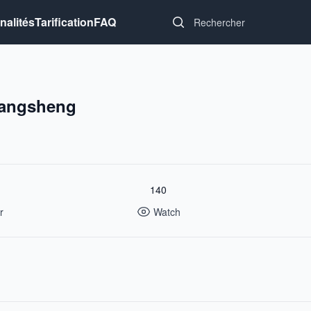
Search...
nalités
Tarification
FAQ
angsheng
140
r
Watch