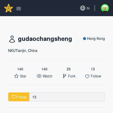
Search...
GITHUBSTAR
Set language
hi
Open u
Open main menu
gudaochangsheng
Hong Kong
NKUTianjin, China
140
140
25
13
Star
Watch
Fork
Follow
Follow
13