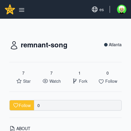
Search...
GITHUBSTAR
Set language
es
Open u
Open main menu
remnant-song
Atlanta
7
7
1
0
Star
Watch
Fork
Follow
Follow
0
ABOUT