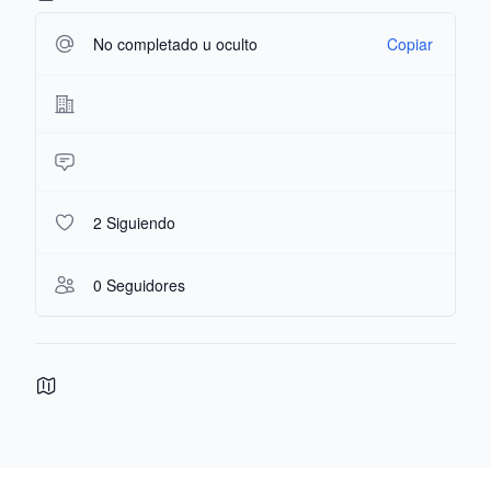
No completado u oculto
Copiar
2 Siguiendo
0 Seguidores
Footer