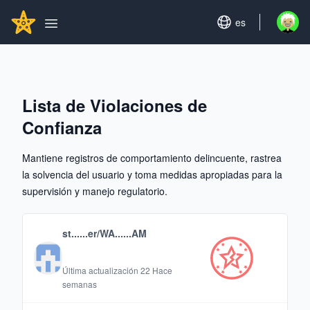
Search...
GITHUBSTAR
Set language
es
Open u
Open main menu
Lista de Violaciones de
Confianza
Mantiene registros de comportamiento delincuente, rastrea
la solvencia del usuario y toma medidas apropiadas para la
supervisión y manejo regulatorio.
st......er/WA......AM
Última actualización
22 Hace
semanas