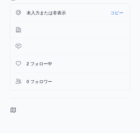
未入力または非表示
コピー
2 フォロー中
0 フォロワー
Footer