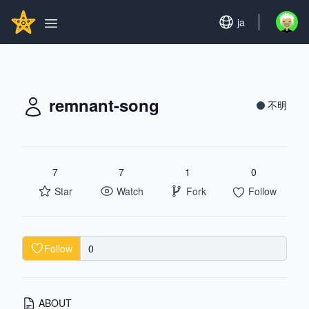
Search...
GITHUBSTAR
Set language
ja
Open u
Open main menu
remnant-song
不明
7
7
1
0
Star
Watch
Fork
Follow
Follow
0
ABOUT