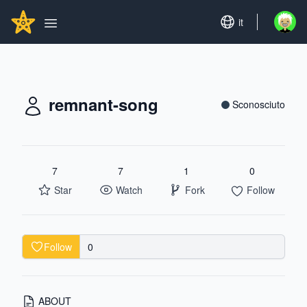
Search...
GITHUBSTAR
Set language
it
Open u
Open main menu
remnant-song
Sconosciuto
7
7
1
0
Star
Watch
Fork
Follow
Follow
0
ABOUT