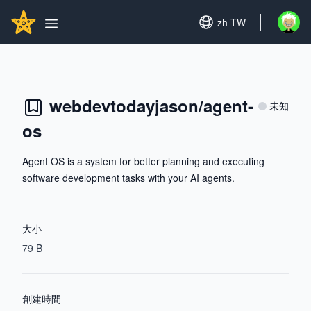
Search...
GITHUBSTAR
Set language
zh-TW
Open u
Open main menu
webdevtodayjason/agent-
未知
os
Agent OS is a system for better planning and executing
software development tasks with your AI agents.
大小
79 B
創建時間