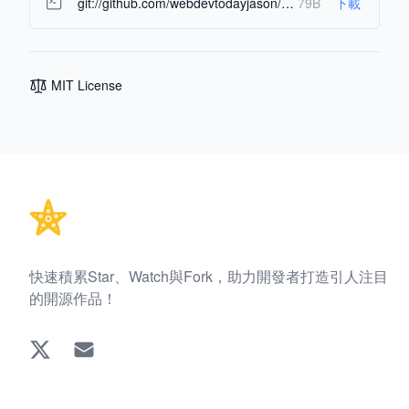
git://github.com/webdevtodayjason/agent-os.git
79B
下載
MIT License
Footer
快速積累Star、Watch與Fork，助力開發者打造引人注目
的開源作品！
Twitter
EMAIL