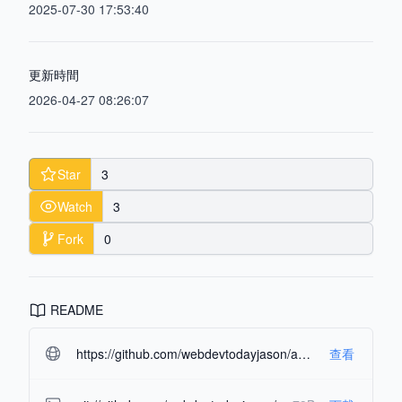
2025-07-30 17:53:40
更新時間
2026-04-27 08:26:07
Star
3
Watch
3
Fork
0
README
https://github.com/webdevtodayjason/agent-os.git#readme-ov-file
查看