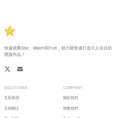
Footer
快速積累Star、Watch與Fork，助力開發者打造引人注目的
開源作品！
Twitter
EMAIL
SOLUTIONS
COMPANY
互助星標
關於我們
互助關注
聯繫我們