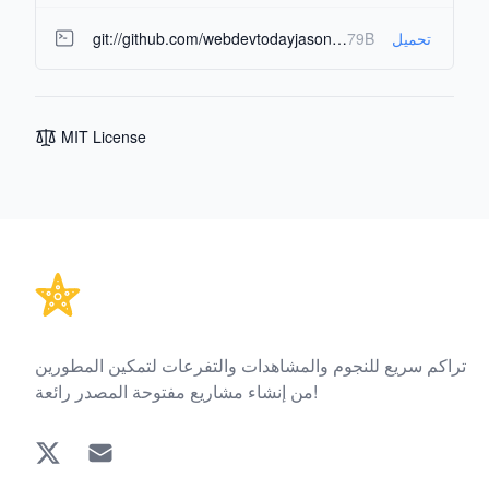
git://github.com/webdevtodayjason/agent-os.git
79B
تحميل
MIT License
Footer
تراكم سريع للنجوم والمشاهدات والتفرعات لتمكين المطورين
من إنشاء مشاريع مفتوحة المصدر رائعة!
Twitter
EMAIL