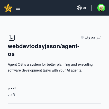
Search...
GITHUBSTAR
Set language
ar
Open u
Open main menu
غير معروف
webdevtodayjason/agent-
os
Agent OS is a system for better planning and executing
software development tasks with your AI agents.
الحجم
79 B