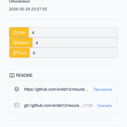
Обновлено
2026-05-29 23:57:55
Star
4
Watch
4
Fork
0
README
https://github.com/enlist12/recursion_checker.git#readme-ov-file
Просмотр
git://github.com/enlist12/recursion_checker.git
272B
Скачать