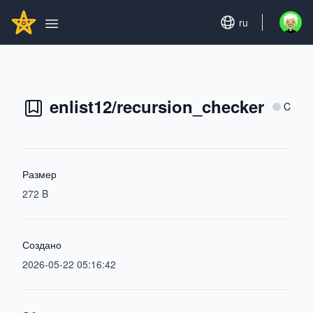
Search...
GITHUBSTAR
Set language
ru
Open u
Open main menu
enlist12/recursion_checker
C
Размер
272 B
Создано
2026-05-22 05:16:42