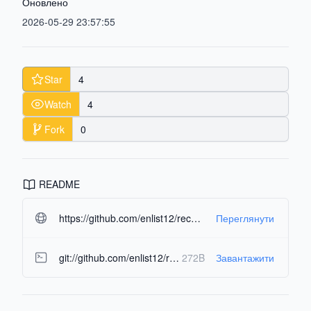
Оновлено
2026-05-29 23:57:55
Star
4
Watch
4
Fork
0
README
https://github.com/enlist12/recursion_checker.git#readme-ov-file
Переглянути
git://github.com/enlist12/recursion_checker.git
272B
Завантажити