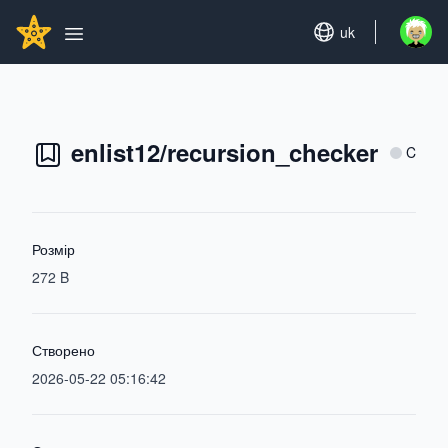
Search...
GITHUBSTAR
Set language
uk
Open u
Open main menu
enlist12/recursion_checker
C
Розмір
272 B
Створено
2026-05-22 05:16:42