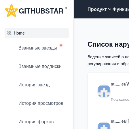
G
ITHUB
STAR
Продукт
Функц
TM
Home
Список нар
Взаимные звезды
Ведение записей о н
регулирования и обра
Взаимные подписки
st......er
История звезд
Последнее
История просмотров
История форков
st......er/I