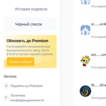
Последнее
История подписок
Черный список
st......er/
Последнее
Обновить до Premium
Разблокируйте неограниченную
функциональность звезд. Всего
$18.60 в год при годовой подписке.
sm......um
Прямо сейчас!
Последнее
Services
Si......IO/
Перейти на Premium
G
Политика
P
Последнее
конфиденциальности