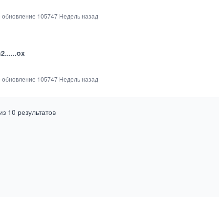
 обновление
105747 Недель назад
h2......ox
 обновление
105747 Недель назад
из
10
результатов