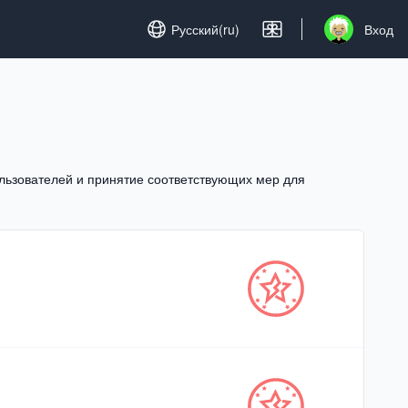
Set language
Русский(ru)
Вход
Open user me
льзователей и принятие соответствующих мер для