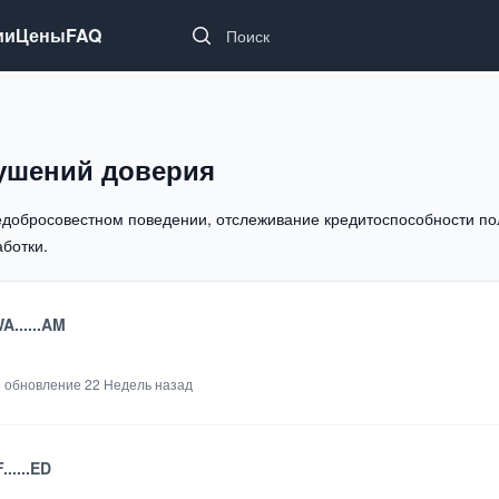
Search...
ии
Цены
FAQ
ушений доверия
едобросовестном поведении, отслеживание кредитоспособности по
ботки.
/WA......AM
 обновление
22 Недель назад
F......ED