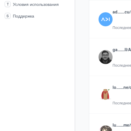
Условия использования
T
ad......cu/
Поддержка
S
Последнее
ga......ll/
Последнее
lo......ne/d
Последнее
lu......me/