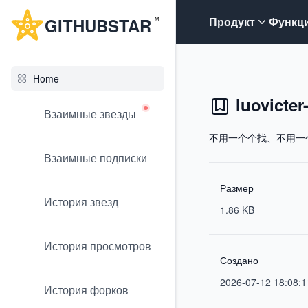
G
ITHUB
STAR
Продукт
Функц
TM
Home
luovicter
Взаимные звезды
不用一个个找、不用一个个
Взаимные подписки
Размер
История звезд
1.86 KB
История просмотров
Создано
2026-07-12 18:08:1
История форков