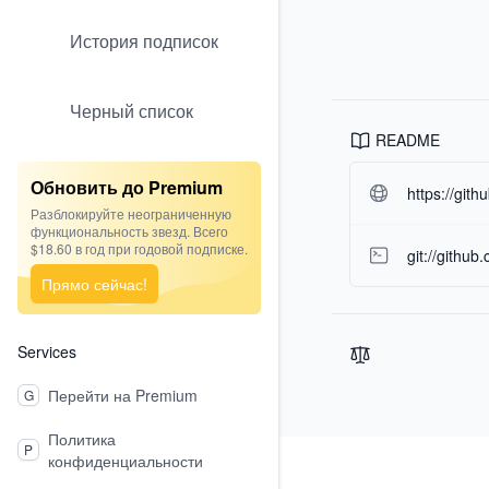
История подписок
Черный список
README
Обновить до Premium
https://gith
Разблокируйте неограниченную
функциональность звезд. Всего
$18.60 в год при годовой подписке.
git://github
Прямо сейчас!
Services
Перейти на Premium
G
Политика
Footer
P
конфиденциальности