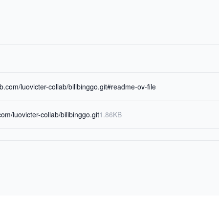
ub.com/luovicter-collab/bilibinggo.git#readme-ov-file
.com/luovicter-collab/bilibinggo.git
1.86KB