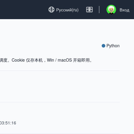
Set language
Русский(ru)
Вход
Open user me
Python
ookie 仅存本机，Win / macOS 开箱即用。
03:51:16