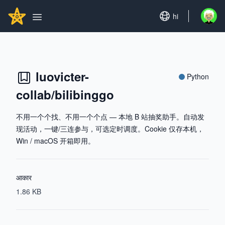
Search...
GITHUBSTAR
Set language
hi
Open u
Open main menu
luovicter-
Python
collab/bilibinggo
不用一个个找、不用一个个点 — 本地 B 站抽奖助手。自动发
现活动，一键/三连参与，可选定时调度。Cookie 仅存本机，
Win / macOS 开箱即用。
आकार
1.86 KB