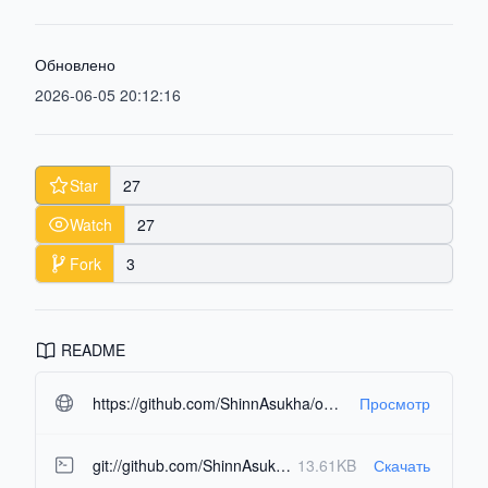
Обновлено
2026-06-05 20:12:16
Star
27
Watch
27
Fork
3
README
https://github.com/ShinnAsukha/oxware-hypervisor.git#readme-ov-file
Просмотр
git://github.com/ShinnAsukha/oxware-hypervisor.git
13.61KB
Скачать