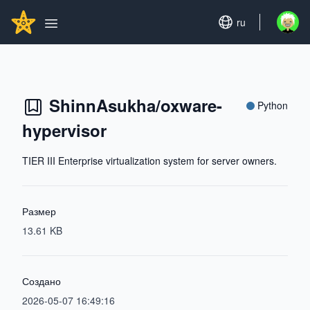
Search...
GITHUBSTAR
Set language
ru
Open u
Open main menu
ShinnAsukha/oxware-
Python
hypervisor
TIER III Enterprise virtualization system for server owners.
Размер
13.61 KB
Создано
2026-05-07 16:49:16