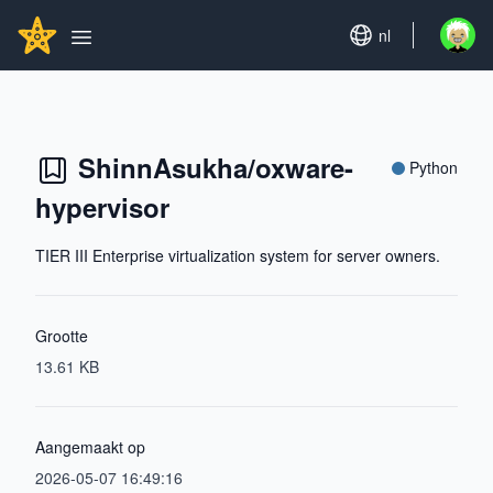
Search...
GITHUBSTAR
Set language
nl
Open u
Open main menu
ShinnAsukha/oxware-
Python
hypervisor
TIER III Enterprise virtualization system for server owners.
Grootte
13.61 KB
Aangemaakt op
2026-05-07 16:49:16