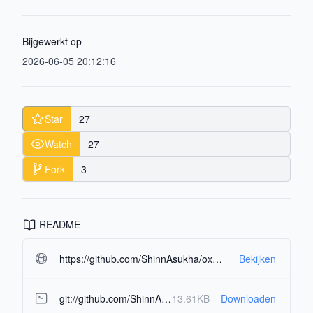
Bijgewerkt op
2026-06-05 20:12:16
Star
27
Watch
27
Fork
3
README
https://github.com/ShinnAsukha/oxware-hypervisor.git#readme-ov-file
Bekijken
git://github.com/ShinnAsukha/oxware-hypervisor.git
13.61KB
Downloaden