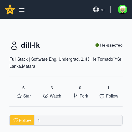
Search...
GITHUBSTAR
Set language
ru
Open u
Open main menu
dill-lk
Неизвестно
Full Stack | Software Eng. Undergrad. ᗪ𝑖ℓℓ | !4 Tornado™Sri
Lanka,Matara
6
6
0
1
Star
Watch
Fork
Follow
Follow
1