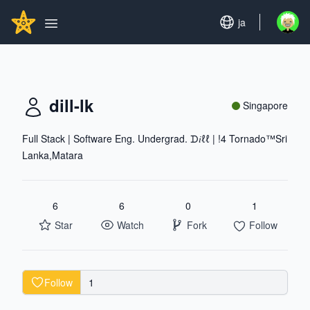
Search...
GITHUBSTAR
Set language
ja
Open u
Open main menu
dill-lk
Singapore
Full Stack | Software Eng. Undergrad. ᗪ𝑖ℓℓ | !4 Tornado™Sri
Lanka,Matara
6
6
0
1
Star
Watch
Fork
Follow
Follow
1