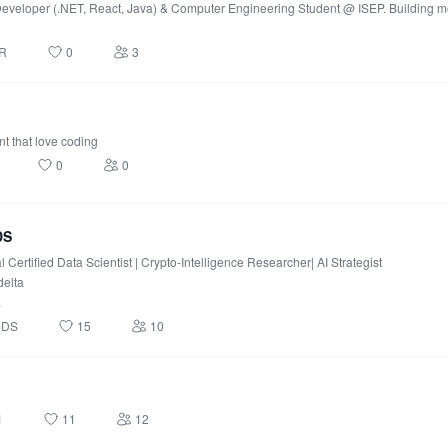
 Developer (.NET, React, Java) & Computer Engineering Student @ ISEP. Building
R
0
3
nt that love coding
0
0
DS
 Certified Data Scientist | Crypto-Intelligence Researcher| AI Strategist
elta
E
mDS
15
10
1
11
12