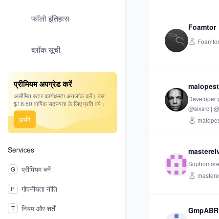
फॉलो इतिहास
Foamtor
Foamto
ब्लॉक सूची
प्रीमियम अपग्रेड करें
malopest
असीमित स्टार कार्यक्षमता अनलॉक करें। बस
Developer p
$18.60 वार्षिक सदस्यता के लिए प्रति वर्ष।
@sixsrc | 
अभी!
malopes
Services
masterel
Sophomore 
प्रीमियम बनें
G
mastere
गोपनीयता नीति
P
नियम और शर्तें
T
GmpABR