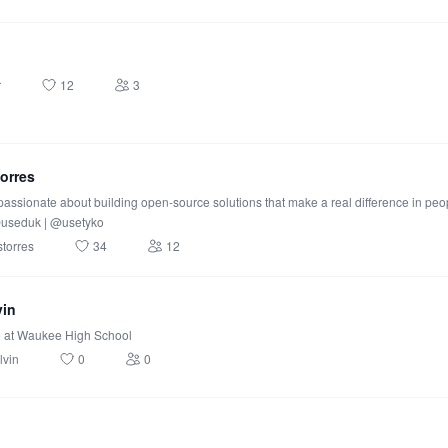
r
12
3
orres
assionate about building open-source solutions that make a real difference in peopl
@useduk | @usetyko
torres
34
12
vin
at Waukee High School
lvin
0
0