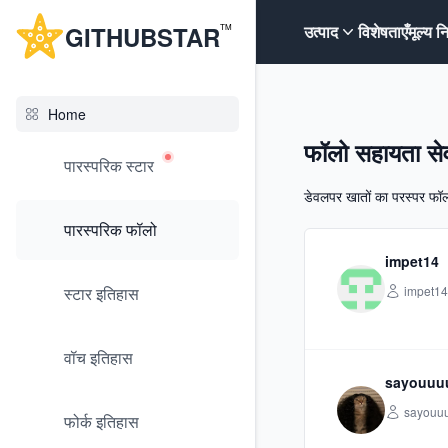
G
ITHUB
STAR
उत्पाद
विशेषताएँ
मूल्य न
TM
Home
फॉलो सहायता से
पारस्परिक स्टार
डेवलपर खातों का परस्पर फॉ
पारस्परिक फॉलो
impet14
स्टार इतिहास
impet14
वॉच इतिहास
sayouuu
sayouu
फोर्क इतिहास