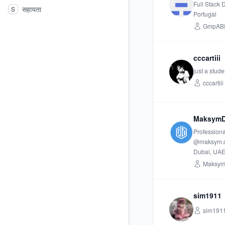
Full Stack
सहायता
S
Portugal
GmpAB
cccartiii
just a stude
cccartiii
Maksym
Professional
@maksym.d
Dubai, UA
Maksy
sim1911
sim191