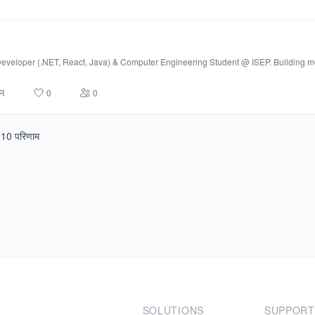
 Developer (.NET, React, Java) & Computer Engineering Student @ ISEP. Building
R
0
0
ा
10
परिणाम
SOLUTIONS
SUPPORT