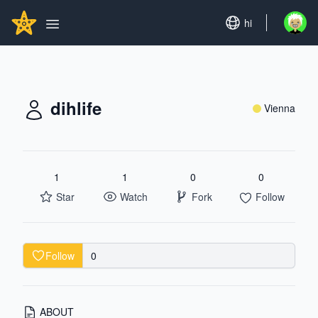
Search...
GITHUBSTAR
Set language
hi
Open u
Open main menu
dihlife
Vienna
1
1
0
0
Star
Watch
Fork
Follow
Follow
0
ABOUT