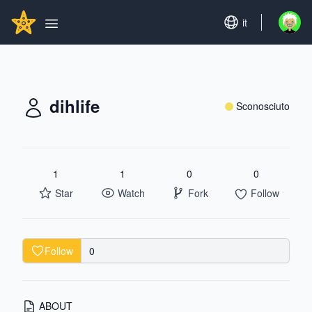
Search...
GITHUBSTAR
Set language
it
Open u
Open main menu
dihlife
Sconosciuto
1
1
0
0
Star
Watch
Fork
Follow
Follow
0
ABOUT