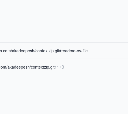
hub.com/akadeepesh/contextzip.git#readme-ov-file
b.com/akadeepesh/contextzip.git
117B