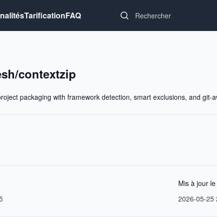
Search...
nalités
Tarification
FAQ
sh/contextzip
t project packaging with framework detection, smart exclusions, and git-aw
Mis à jour le
5
2026-05-25 