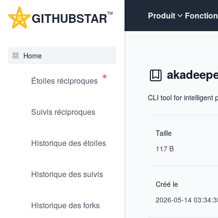
G
ITHUB
STAR
Produit
Fonction
TM
Home
akadeepe
Étoiles réciproques
CLI tool for intelligen
Suivis réciproques
Taille
Historique des étoiles
117 B
Historique des suivis
Créé le
2026-05-14 03:34:3
Historique des forks