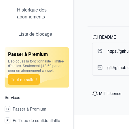
Historique des
abonnements
Liste de blocage
README
https://git
Passer à Premium
Débloquez la fonctionnalité illimitée
d'étoiles. Seulement $18.60 par an
git://githu
pour un abonnement annuel.
Tout de suite !
MIT License
Services
Passer à Premium
G
Footer
Politique de confidentialité
P