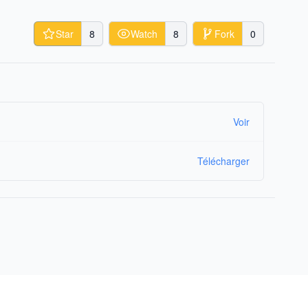
Star
8
Watch
8
Fork
0
Voir
Télécharger