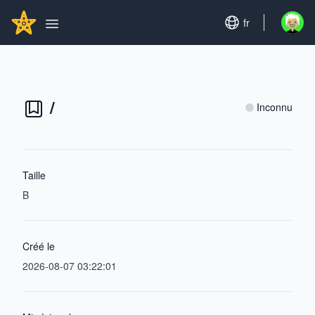
Search...
GITHUBSTAR
Set language
fr
Open u
Open main menu
/
Inconnu
Taille
B
Créé le
2026-08-07 03:22:01