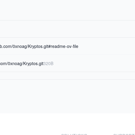
hub.com/0xnoag/Kryptos.git#readme-ov-file
b.com/0xnoag/Kryptos.git
320B