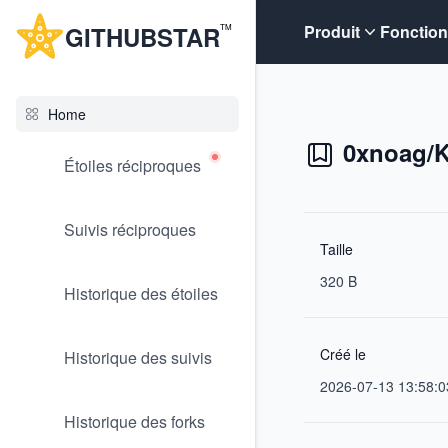
G
ITHUB
STAR
Produit
Fonction
TM
Home
0xnoag/K
Étoiles réciproques
Suivis réciproques
Taille
320 B
Historique des étoiles
Créé le
Historique des suivis
2026-07-13 13:58:0
Historique des forks