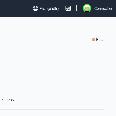
Set language
Français(fr)
Connexion
Open user menu
Rust
04:04:35