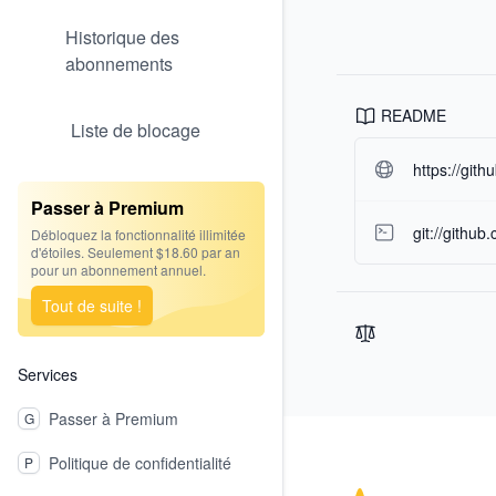
Historique des
abonnements
README
Liste de blocage
https://git
Passer à Premium
git://githu
Débloquez la fonctionnalité illimitée
d'étoiles. Seulement $18.60 par an
pour un abonnement annuel.
Tout de suite !
Services
Passer à Premium
G
Footer
Politique de confidentialité
P