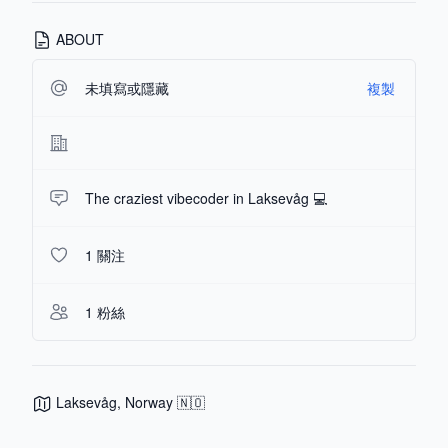
ABOUT
未填寫或隱藏
複製
The craziest vibecoder in Laksevåg 💻
1 關注
1 粉絲
Laksevåg, Norway 🇳🇴