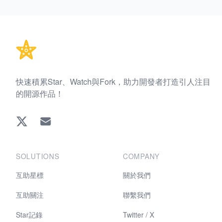
Footer
快速積累Star、Watch與Fork，助力開發者打造引人注目
的開源作品！
Twitter
EMAIL
SOLUTIONS
COMPANY
互助星標
關於我們
互助關注
聯繫我們
Star記錄
Twitter / X