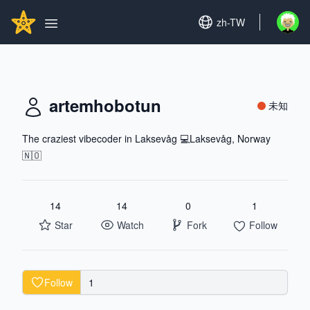
Search...
GITHUBSTAR
Set language
zh-TW
Open u
Open main menu
artemhobotun
未知
The craziest vibecoder in Laksevåg 💻Laksevåg, Norway
🇳🇴
14
14
0
1
Star
Watch
Fork
Follow
Follow
1