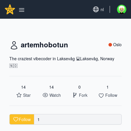
Search...
GITHUBSTAR
Set language
nl
Open u
Open main menu
artemhobotun
Oslo
The craziest vibecoder in Laksevåg 💻Laksevåg, Norway
🇳🇴
14
14
0
1
Star
Watch
Fork
Follow
Follow
1