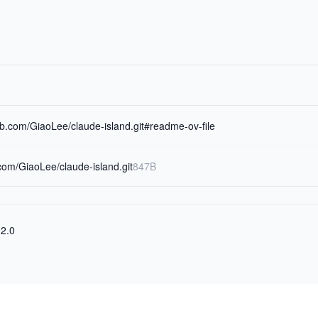
hub.com/GiaoLee/claude-island.git#readme-ov-file
.com/GiaoLee/claude-island.git
847B
 2.0