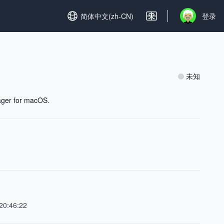
Set language
简体中文(zh-CN)
登录
Open user m
未知
nager for macOS.
20:46:22