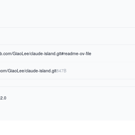
hub.com/GiaoLee/claude-island.git#readme-ov-file
.com/GiaoLee/claude-island.git
847B
 2.0