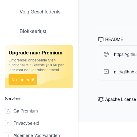
Volg Geschiedenis
Blokkeerlijst
README
Upgrade naar Premium
https://git
Ontgrendel onbeperkte Ster-
functionaliteit. Slechts $18.60 per
jaar voor een jaarabonnement.
git://github
Nu meteen!
Services
Apache License
Ga Premium
G
Privacybeleid
P
Footer
Algemene Voorwaarden
T