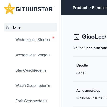
G
ITHUB
STAR
Product
Functie
TM
Home
GiaoLee/
Wederzijdse Sterren
Claude Code notificati
Wederzijdse Volgers
Grootte
Ster Geschiedenis
847 B
Watch Geschiedenis
Aangemaakt op
2026-04-17 07:09:0
Fork Geschiedenis