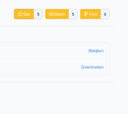
Star
5
Watch
5
Fork
0
Bekijken
Downloaden