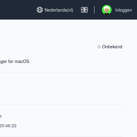
Set language
Nederlands(nl)
Inloggen
Open user menu
Onbekend
nager for macOS.
p
20:46:22