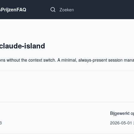
Search...
s
Prijzen
FAQ
claude-island
ons without the context switch. A minimal, always-present session ma
Bijgewerkt o
3
2026-05-01 