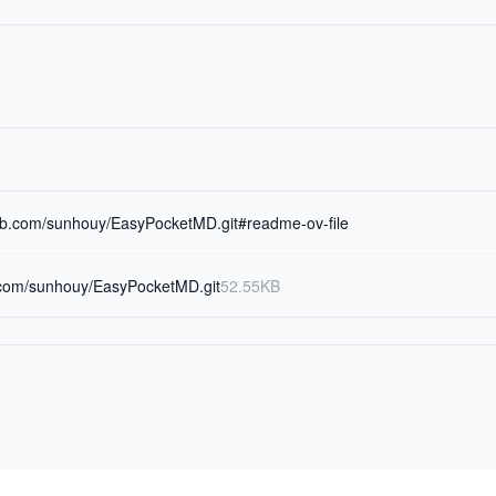
hub.com/sunhouy/EasyPocketMD.git#readme-ov-file
b.com/sunhouy/EasyPocketMD.git
52.55KB