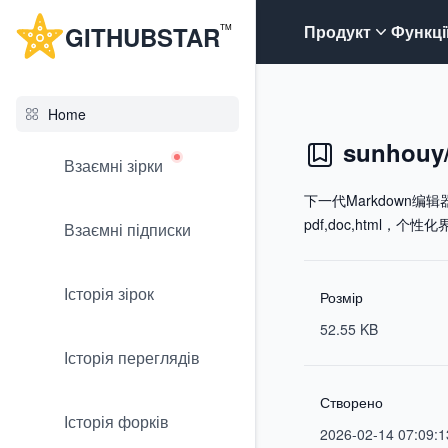
G
ITHUB
STAR
Продукт
Функці
TM
Home
sunhouy
Взаємні зірки
下一代Markdown
pdf,doc,html，个
Взаємні підписки
Історія зірок
Розмір
52.55 KB
Історія переглядів
Створено
Історія форків
2026-02-14 07:09:1