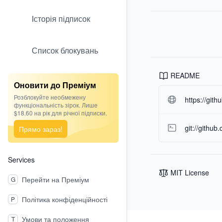
Історія підписок
Список блокувань
README
Оновити до Преміум
Розблокуйте необмежену
https://git
функціональність зірок. Лише
$18.60 на рік для річної підписки.
git://githu
Прямо зараз!
Services
MIT License
Перейти на Преміум
G
Політика конфіденційності
P
Footer
Умови та положення
T