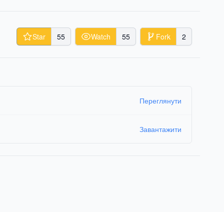
Star
55
Watch
55
Fork
2
Переглянути
Завантажити