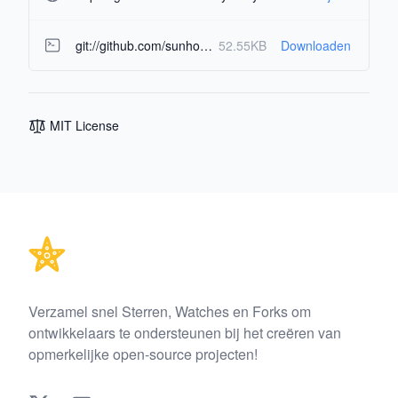
git://github.com/sunhouy/EasyPocketMD.git
52.55KB
Downloaden
MIT License
Footer
Verzamel snel Sterren, Watches en Forks om
ontwikkelaars te ondersteunen bij het creëren van
opmerkelijke open-source projecten!