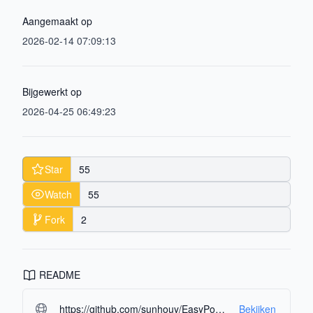
Aangemaakt op
2026-02-14 07:09:13
Bijgewerkt op
2026-04-25 06:49:23
Star
55
Watch
55
Fork
2
README
https://github.com/sunhouy/EasyPocketMD.git#readme-ov-file
Bekijken