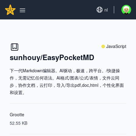
Search...
GITHUBSTAR
Set language
nl
Open u
Open main menu
JavaScript
sunhouy/EasyPocketMD
下一代Markdown编辑器。AI驱动，极速，跨平台。/快捷操
作，无需记忆任何语法。AI格式/图表/公式/表情，文件云同
步，协作文档，云打印，导入/导出pdf,doc,html，个性化界面
和设置。
Grootte
52.55 KB