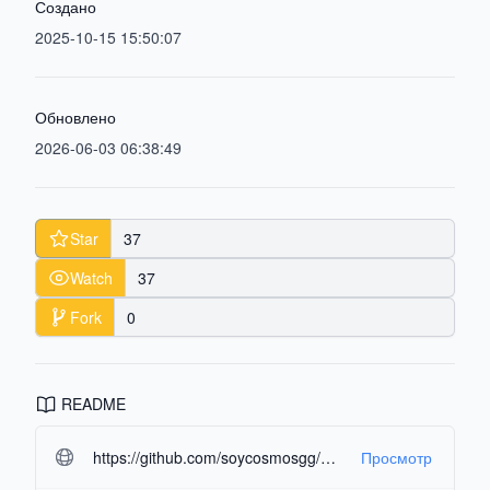
Создано
2025-10-15 15:50:07
Обновлено
2026-06-03 06:38:49
Star
37
Watch
37
Fork
0
README
https://github.com/soycosmosgg/NimoGames.git#readme-ov-file
Просмотр