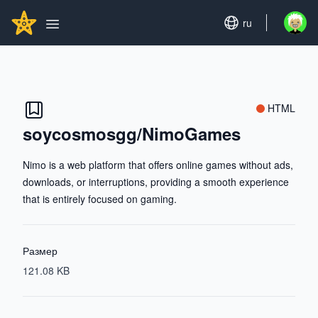
Search...
GITHUBSTAR
Set language
ru
Open u
Open main menu
HTML
soycosmosgg/NimoGames
Nimo is a web platform that offers online games without ads,
downloads, or interruptions, providing a smooth experience
that is entirely focused on gaming.
Размер
121.08 KB