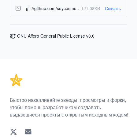
git://github.com/soycosmosgg/NimoGames.git
121.08KB
Скачать
GNU Affero General Public License v3.0
Footer
Быстро накапливайте звезды, просмотры и форки,
чтобы помочь разработчикам создавать
выдающиеся проекты с открытым исходным кодом!
Twitter
EMAIL