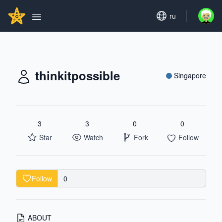
Search...
GITHUBSTAR
Set language
ru
Open u
Open main menu
thinkitpossible
Singapore
3
3
0
0
Star
Watch
Fork
Follow
Follow
0
ABOUT