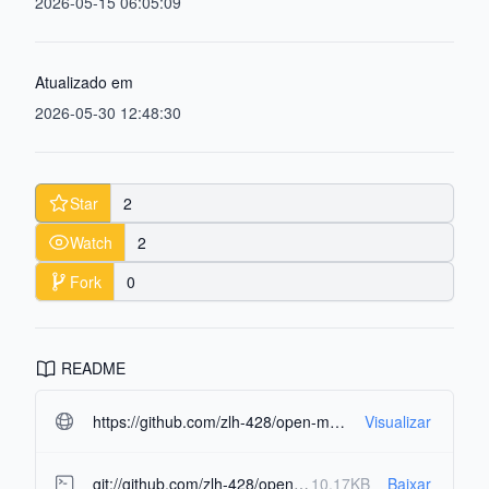
2026-05-15 06:05:09
Atualizado em
2026-05-30 12:48:30
Star
2
Watch
2
Fork
0
README
https://github.com/zlh-428/open-maestri.git#readme-ov-file
Visualizar
git://github.com/zlh-428/open-maestri.git
10.17KB
Baixar