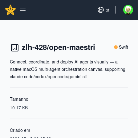
Search...
GITHUBSTAR
Set language
pt
Open u
Open main menu
zlh-428/open-maestri
Swift
Connect, coordinate, and deploy AI agents visually — a
native macOS multi-agent orchestration canvas. supporting
claude code/codex/opencode/gemini cli
Tamanho
10.17 KB
Criado em