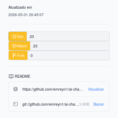
Atualizado em
2026-05-01 20:45:07
Star
23
Watch
23
Fork
0
README
https://github.com/emreyn1/ai-chat.git#readme-ov-file
Visualizar
git://github.com/emreyn1/ai-chat.git
3.9KB
Baixar