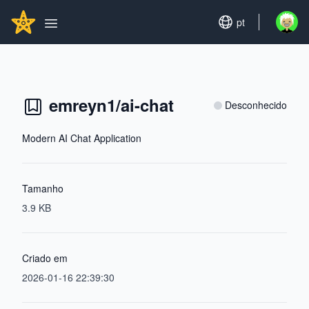
Search...
GITHUBSTAR
Set language
pt
Open u
Open main menu
emreyn1/ai-chat
Desconhecido
Modern AI Chat Application
Tamanho
3.9 KB
Criado em
2026-01-16 22:39:30