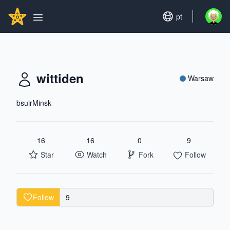
Search...
GITHUBSTAR
Set language
pt
Open u
Open main menu
wittiden
Warsaw
bsuirMinsk
16
16
0
9
Star
Watch
Fork
Follow
Follow
9