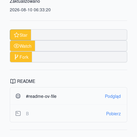
Zaktualizowano
2026-08-10 06:33:20
Star
Watch
Fork
README
#readme-ov-file
Podgląd
B
Pobierz