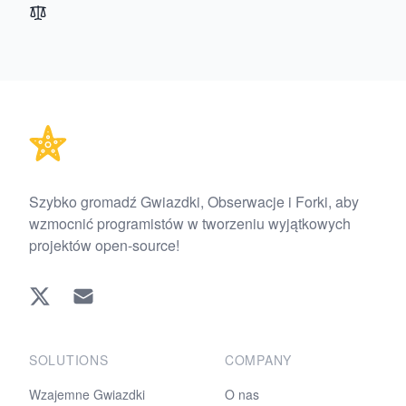
Footer
Szybko gromadź Gwiazdki, Obserwacje i Forki, aby
wzmocnić programistów w tworzeniu wyjątkowych
projektów open-source!
Twitter
EMAIL
SOLUTIONS
COMPANY
Wzajemne Gwiazdki
O nas