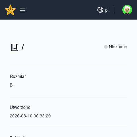
Search...
GITHUBSTAR
Set language
pl
Open u
Open main menu
/
Nieznane
Rozmiar
B
Utworzono
2026-08-10 06:33:20