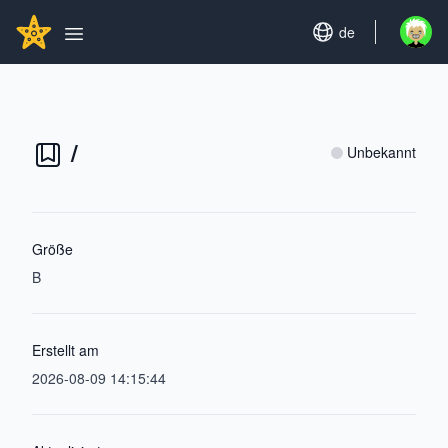
Search...
GITHUBSTAR
Set language
de
Open u
Open main menu
/
Unbekannt
Größe
B
Erstellt am
2026-08-09 14:15:44