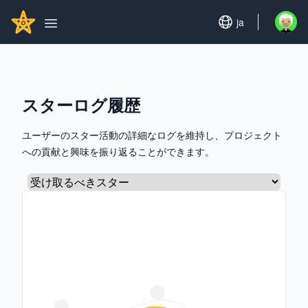
Search...
GITHUBSTAR
Set language
ja
Open u
Open main menu
スターログ履歴
ユーザーのスター活動の詳細なログを維持し、プロジェクト
への貢献と興味を振り返ることができます。
タブを選択