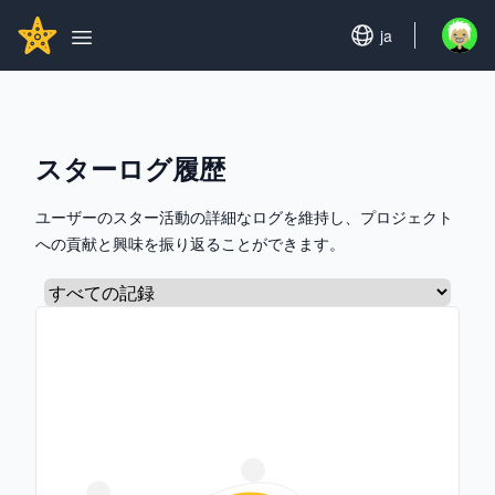
Search...
GITHUBSTAR
Set language
ja
Open u
Open main menu
スターログ履歴
ユーザーのスター活動の詳細なログを維持し、プロジェクト
への貢献と興味を振り返ることができます。
タブを選択