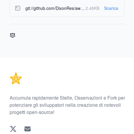
git://github.com/DixonRes/awesome-react-resources.git
2.48KB
Scarica
Footer
Accumula rapidamente Stelle, Osservazioni e Fork per
potenziare gli sviluppatori nella creazione di notevoli
progetti open-source!
Twitter
EMAIL