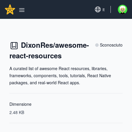
Search...
GITHUBSTAR
Set language
it
Open u
Open main menu
DixonRes/awesome-
Sconosciuto
react-resources
A curated list of awesome React resources, libraries,
frameworks, components, tools, tutorials, React Native
packages, and real-world React apps.
Dimensione
2.48 KB