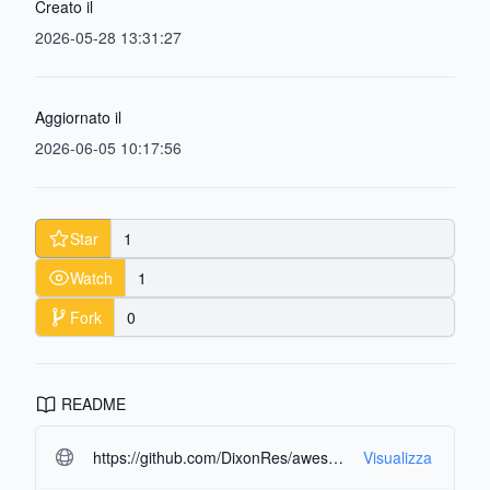
Creato il
2026-05-28 13:31:27
Aggiornato il
2026-06-05 10:17:56
Star
1
Watch
1
Fork
0
README
https://github.com/DixonRes/awesome-react-resources.git#readme-ov-file
Visualizza